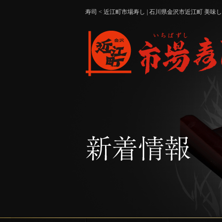
寿司 < 近江町市場寿し | 石川県金沢市近江町 