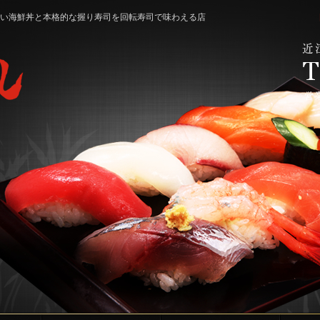
美味しい海鮮丼と本格的な握り寿司を回転寿司で味わえる店