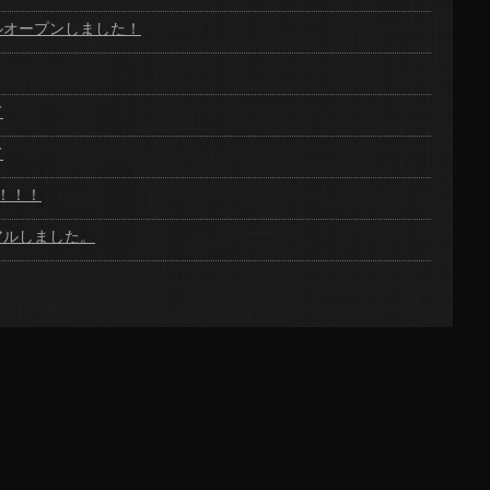
ルオープンしました！
て
て
！！！
アルしました。